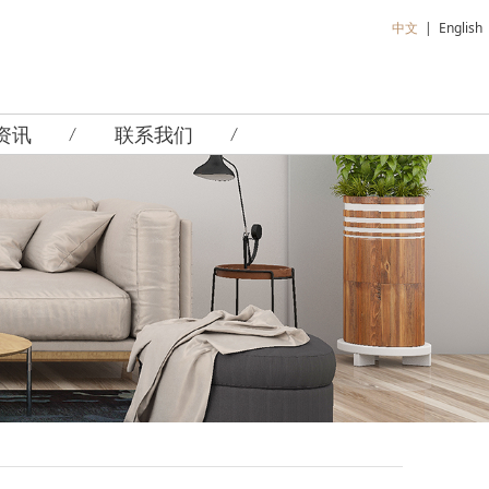
中文
|
English
资讯
联系我们