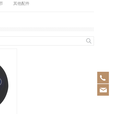
节
其他配件
+86
in