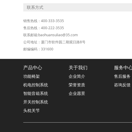
联系方式
销售热线：400-333-3535
售后热线：400-222-3535
联系邮箱:baohuansuliao@35.com
公司地址：厦门市软件园二期观日路8号
邮编编码：331600
产品中心
关于我们
服务中
功能椅架
企业简介
售后服务
机电控制系统
荣誉资质
咨询反馈
智能音箱系统
企业愿景
开关控制系统
头枕关节